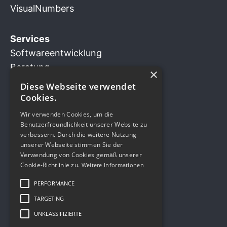
VisualNumbers
Services
Softwareentwicklung
Beratung
×
Business Innovation
Diese Webseite verwendet
Design Sprint
Cookies.
Wir verwenden Cookies, um die
Benutzerfreundlichkeit unserer Website zu
verbessern. Durch die weitere Nutzung
Kontakt
unserer Webseite stimmen Sie der
Kavalleriestrasse 2
Verwendung von Cookies gemäß unserer
Cookie-Richtlinie zu.
Weitere Informationen
6210 Sursee LU
Schweiz
PERFORMANCE
+41 41 508 33 11
TARGETING
info@xappido.com
UNKLASSIFIZIERTE