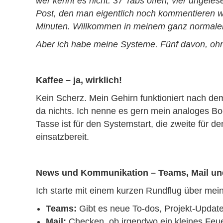
ehrlich, wer kennt es nicht: 37 Tabs offen, 
ein LinkedIn-Post, den man eigentlich noch
dazwischen ein Meeting in fünf Minuten. W
Aber ich habe meine Systeme. Fünf davon, oh
Kaffee – ja, wirklich!
Kein Scherz. Mein Gehirn funktioniert nach 
läuft da nichts. Ich nenne es gern mein ana
erste Tasse ist für den Systemstart, die zwe
offiziell einsatzbereit.
News und Kommunikation – Teams, Mail und
Ich starte mit einem kurzen Rundflug über
Teams:
Gibt es neue To-dos, Projekt-Up
Mail:
Checken, ob irgendwo ein kleines Fe