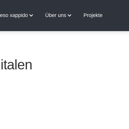
so xappido
Über uns
Projekte
5 digitalen