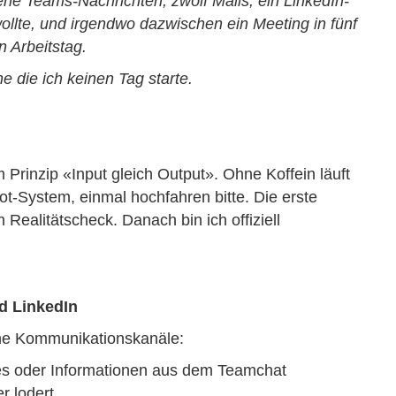
vier ungelesene Teams-Nachrichten, zwölf Mails,
 kommentieren wollte, und irgendwo
illkommen in meinem ganz normalen Arbeitstag.
ne die ich keinen Tag starte.
dem Prinzip «Input gleich Output». Ohne Koffein
loges Boot-System, einmal hochfahren bitte. Die
ite für den Realitätscheck. Danach bin ich
 LinkedIn
 meine Kommunikationskanäle:
dates oder Informationen aus dem Teamchat
uer lodert