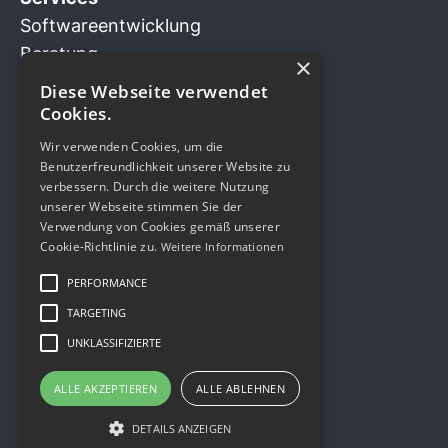
Softwareentwicklung
Beratung
×
Business Innovation
Diese Webseite verwendet
Design Sprint
Cookies.
Wir verwenden Cookies, um die
Benutzerfreundlichkeit unserer Website zu
verbessern. Durch die weitere Nutzung
Kontakt
unserer Webseite stimmen Sie der
Kavalleriestrasse 2
Verwendung von Cookies gemäß unserer
Cookie-Richtlinie zu.
Weitere Informationen
6210 Sursee LU
Schweiz
PERFORMANCE
+41 41 508 33 11
TARGETING
info@xappido.com
UNKLASSIFIZIERTE
ALLE AKZEPTIEREN
ALLE ABLEHNEN
DETAILS ANZEIGEN